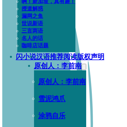
啊！新加坡，真有趣！
授道解惑
漏网之鱼
世说新语
三言两语
名人的话
咖啡店话题
闪小说
汉语
推荐阅读
版权声明
原创人：李前南
原创人：李前南
雪泥鸿爪
涂鸦自乐