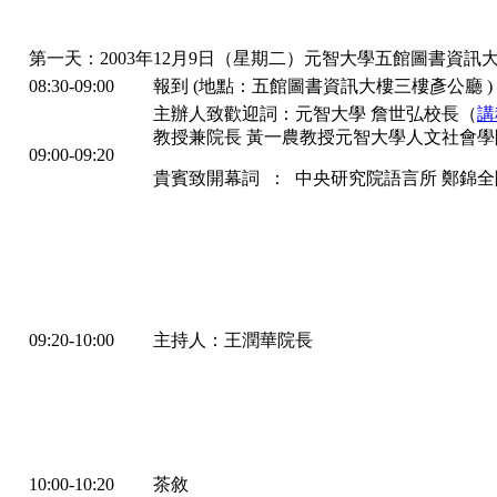
第一天：2003年12月9日（星期二）元智大學五館圖書資訊
08:30-09:00
報到 (地點：五館圖書資訊大樓三樓彥公廳 )
主辦人致歡迎詞：元智大學 詹世弘校長（
講
教授兼院長 黃一農教授元智大學人文社會學
09:00-09:20
貴賓致開幕詞 ： 中央研究院語言所 鄭錦
09:20-10:00
主持人：王潤華院長
10:00-10:20
茶敘