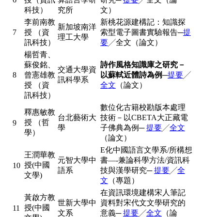
科技）
究所
文）
李前南教
新桃花源建構記：知識探
新加坡南洋
7
授 （資
索型電子圖書實驗報告─
提
理工大學
訊科技）
要
╱全文（論文）
楊哲青、
蘇俊銘、
詩作風格知識庫之研究－
交通大學資
8
曾憲雄教
以蘇軾近體詩為例
─
提要
╱
訊科學系
授 （資
全文
（論文）
訊科技）
數位化古籍校勘版本處理
釋惠敏教
台北藝術大
技術－以CBETA大正藏電
授 （哲
9
學
子佛典為例─
提要
╱
全文
學）
（論文）
E化中國語言文學系/所構想
王潤華教
元智大學中
書—-兼論科學方法/資訊科
授(中國
10
語系
技與漢學研究─
提要
╱
全
文學)
文
（專題）
在資訊環境建構宋人筆記
黃啟方教
世新大學中
資料對宋代文文學研究的
授(中國
11
文系
意義─
提要
╱
全文
（論