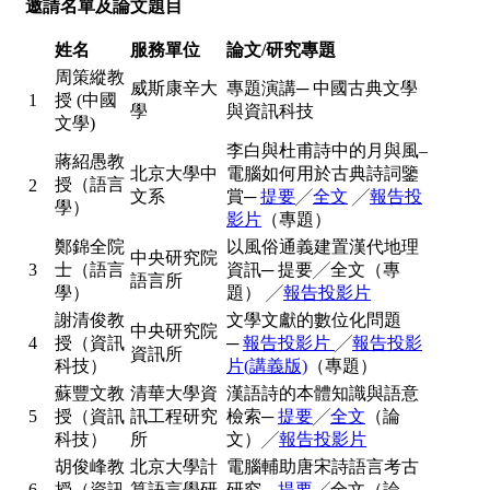
邀請名單及論文題目
姓名
服務單位
論文/研究專題
周策縱教
威斯康辛大
專題演講─ 中國古典文學
1
授 (中國
學
與資訊科技
文學)
李白與杜甫詩中的月與風–
蔣紹愚教
北京大學中
電腦如何用於古典詩詞鑒
授（語言
2
文系
賞─
提要
╱
全文
╱
報告投
學）
影片
（專題）
鄭錦全院
以風俗通義建置漢代地理
中央研究院
3
士（語言
資訊─ 提要╱全文（專
語言所
學）
題） ╱
報告投影片
謝清俊教
文學文獻的數位化問題
中央研究院
4
授（資訊
─
報告投影片
╱
報告投影
資訊所
科技）
片(講義版)
（專題）
蘇豐文教
清華大學資
漢語詩的本體知識與語意
5
授（資訊
訊工程研究
檢索─
提要
╱
全文
（論
科技）
所
文）╱
報告投影片
胡俊峰教
北京大學計
電腦輔助唐宋詩語言考古
6
授（資訊
算語言學研
研究─
提要
╱全文（論