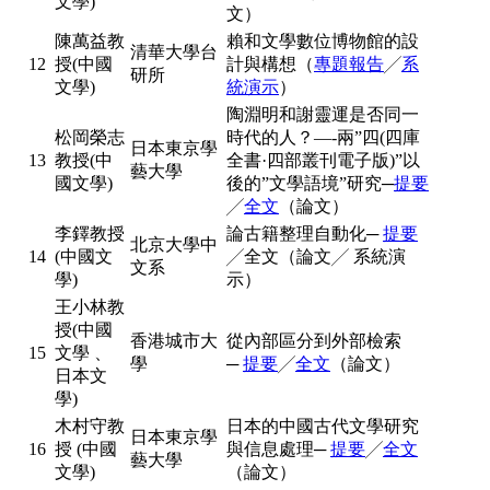
文學)
文）
陳萬益教
賴和文學數位博物館的設
清華大學台
12
授(中國
計與構想（
專題報告
╱
系
研所
文學)
統演示
）
陶淵明和謝靈運是否同一
松岡榮志
時代的人？—-兩”四(四庫
日本東京學
13
教授(中
全書·四部叢刊電子版)”以
藝大學
國文學)
後的”文學語境”研究─
提要
╱
全文
（論文）
李鐸教授
論古籍整理自動化─
提要
北京大學中
14
(中國文
╱全文（論文╱ 系統演
文系
學)
示）
王小林教
授(中國
香港城市大
從內部區分到外部檢索
15
文學 、
學
─
提要
╱
全文
（論文）
日本文
學)
木村守教
日本的中國古代文學研究
日本東京學
16
授 (中國
與信息處理─
提要
╱
全文
藝大學
文學)
（論文）