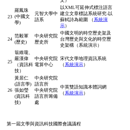
文）
以XML可延伸式標注語言
羅鳳珠
元智大學中
建立文章標誌系統研究-以
(中國文
23
語系
蘇軾詩為範圍 （
系統演
學)
示
）
中國文明的時空歷史架及
范毅軍
中央研究院
24
台灣歷史與文化的時空歷
(歷史)
歷史所
史架構（系統演示）
翁維瓏、
嚴漢偉
中央研究院
宋代文學地理資訊系統
25
（資訊科
電算中心
（
系統演示
）
技）
黃居仁
中央研究院
(語言學)
語言所
中英雙語知識本體詞網
26
張如瑩
中央研究院
（
系統演示
）
(資訊科
語言所籌備
技)
處
第一屆文學與資訊科技國際會議議程