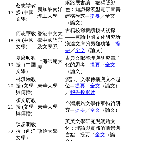
網路展書讀，數碼照顔
蔡志禮教
新加坡南洋
色：知識探索型電子圖書
授 (中國
17
理工大學
建構模式─
提要
╱全文
文學)
（論文）
古籍校讎機讀模式初探
何志華教
香港中文大
——兼論中國文化研究所
授 (中國
學中國語言
18
漢達文庫的另類功能─
提
文學)
及文學系
要
╱
全文
（論文）
夏廣興教
古典文献整理與研究電子
上海師範大
19
授（中國
化的思考─
提要
╱
全文
學
文學）
（論文）
林淇瀁教
資訊、文學傳播與文本越
20
授 (文學
東華大學
位─
提要
╱
全文
（論文）
與傳播)
╱
報告投影片
須文蔚教
台灣網路文學作家特質研
21
授 (文學
東華大學
究─
提要
╱
全文
（論文）
與傳播)
英美文學研究與網路文
陳超明教
化：理論與實務的前景與
授（西洋
政治大學
22
盲點─ 提要╱
全文
（論
文學）