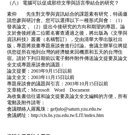
（八） 電腦可以促成那些文學與語言學結合的研究？
素仰 先生對文學與資訊結合的課題素有研究，特函邀
請您參與研討會。您可以選擇以下一種形式與會：（1）
發表論文，（2）提出今後研究的方向和期望的專題。論
文於會後經過二位匿名審查通過之後，將出版為《文學與
資訊科技》叢書（名稱暫訂），交由清華大學出版社出
版，專題將規畫專題座談會進行討論。會議主辦單位將提
供您從所在地到台灣的經濟艙來回機票和五天的台灣住
宿。請於下列日期前以電子郵件附件傳送論文提要及論文
全文或專題座談會的議題：
論文提要：2003年9月15日以前
論文全文：2003年11月15日以前
專題座談會的議題與引言：2003年10月15日以前
文章格式：Microsoft Word Document
為收集書信往還和論文提要及論文全文編輯的方便，所有
電郵及附件請寄：
會議聯絡人羅鳳珠：gefjulo@saturn.yzu.edu.tw
會議網址：http://cls.hs.yzu.edu.tw/LIT/index.htm