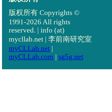
版权所有 Copyrights ©
1991-2026 All rights
reserved. | info (at)
mycllab.net | 李前南研究室
myCLLab.net
|
myCLLab.com
|
sg5g.net