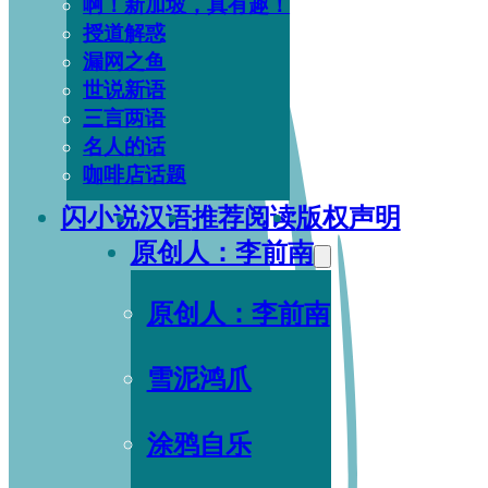
啊！新加坡，真有趣！
授道解惑
漏网之鱼
世说新语
三言两语
名人的话
咖啡店话题
闪小说
汉语
推荐阅读
版权声明
原创人：李前南
原创人：李前南
雪泥鸿爪
涂鸦自乐