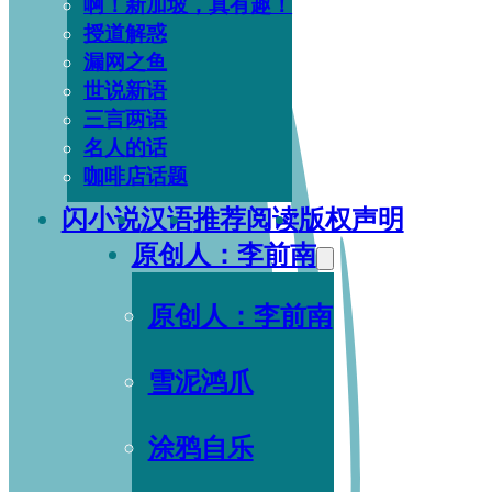
啊！新加坡，真有趣！
授道解惑
漏网之鱼
世说新语
三言两语
名人的话
咖啡店话题
闪小说
汉语
推荐阅读
版权声明
原创人：李前南
原创人：李前南
雪泥鸿爪
涂鸦自乐