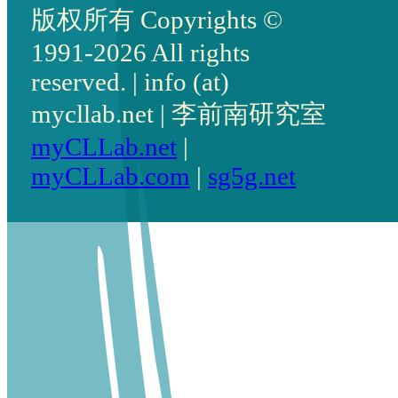
版权所有 Copyrights ©
1991-2026 All rights
reserved. | info (at)
mycllab.net | 李前南研究室
myCLLab.net
|
myCLLab.com
|
sg5g.net