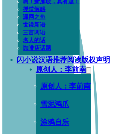
啊！新加坡，真有趣！
授道解惑
漏网之鱼
世说新语
三言两语
名人的话
咖啡店话题
闪小说
汉语
推荐阅读
版权声明
原创人：李前南
原创人：李前南
雪泥鸿爪
涂鸦自乐