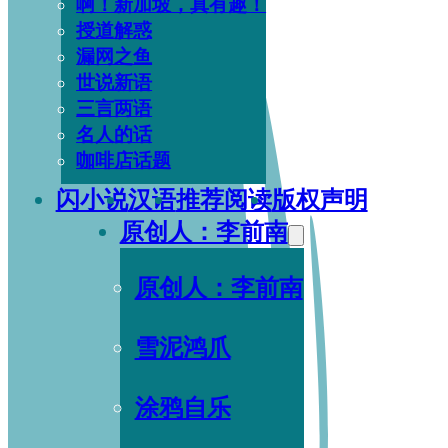
啊！新加坡，真有趣！
授道解惑
漏网之鱼
世说新语
三言两语
名人的话
咖啡店话题
闪小说
汉语
推荐阅读
版权声明
原创人：李前南
原创人：李前南
雪泥鸿爪
涂鸦自乐