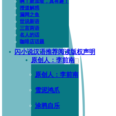
啊！新加坡，真有趣！
授道解惑
漏网之鱼
世说新语
三言两语
名人的话
咖啡店话题
闪小说
汉语
推荐阅读
版权声明
原创人：李前南
原创人：李前南
雪泥鸿爪
涂鸦自乐