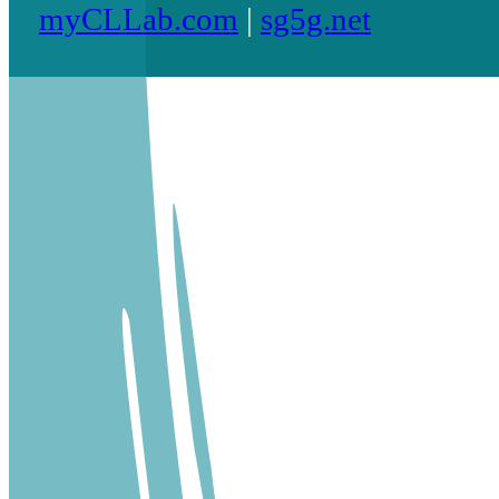
myCLLab.com
|
sg5g.net