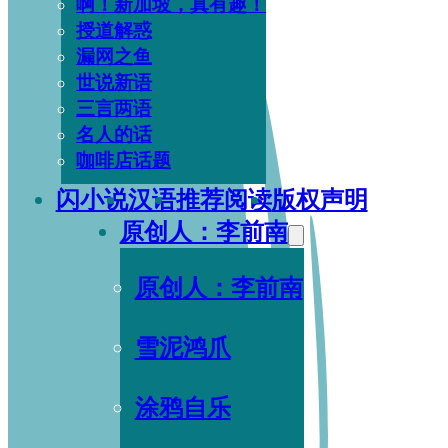
啊！新加坡，真有趣！
授道解惑
漏网之鱼
世说新语
三言两语
名人的话
咖啡店话题
闪小说
汉语
推荐阅读
版权声明
原创人：李前南
原创人：李前南
雪泥鸿爪
涂鸦自乐