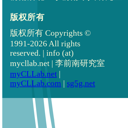
版权所有
版权所有 Copyrights ©
1991-2026 All rights
reserved. | info (at)
mycllab.net | 李前南研究室
myCLLab.net
|
myCLLab.com
|
sg5g.net