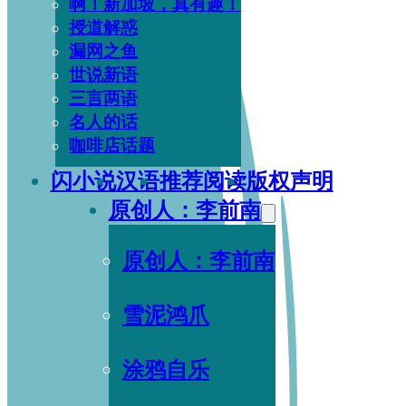
啊！新加坡，真有趣！
授道解惑
漏网之鱼
世说新语
三言两语
名人的话
咖啡店话题
闪小说
汉语
推荐阅读
版权声明
原创人：李前南
原创人：李前南
雪泥鸿爪
涂鸦自乐