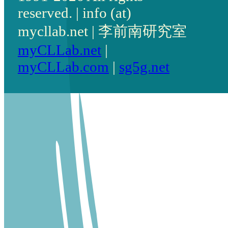
reserved. | info (at)
mycllab.net | 李前南研究室
myCLLab.net
|
myCLLab.com
|
sg5g.net