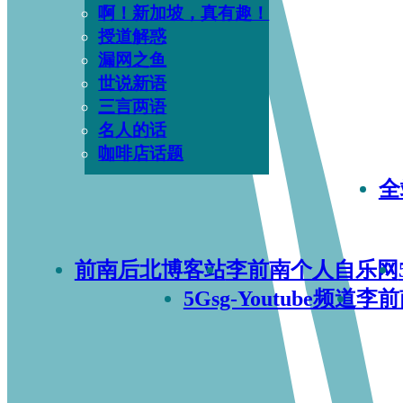
啊！新加坡，真有趣！
授道解惑
漏网之鱼
世说新语
三言两语
名人的话
咖啡店话题
全
前南后北博客站
李前南个人自乐网
5Gsg-Youtube频道
李前