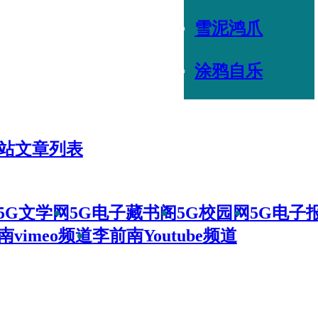
雪泥鸿爪
涂鸦自乐
站文章列表
5G文学网
5G电子藏书阁
5G校园网
5G电子
南vimeo频道
李前南Youtube频道