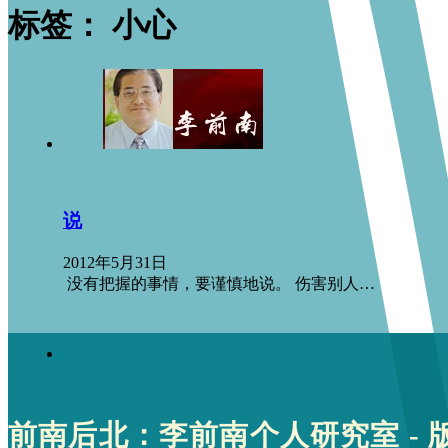
标签：
小心
说
2012年5月31日
没有把握的事情，要谨慎地说。 伤害别人…
前南后北：李前南个人研究室 - 