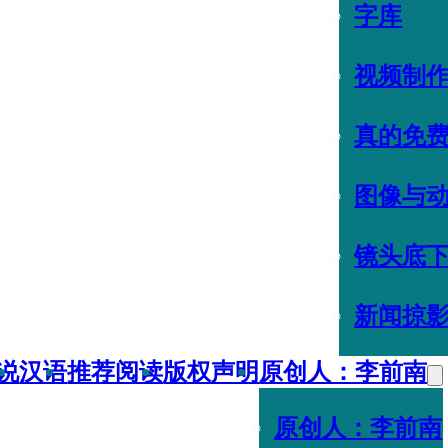
字库
视频制
真的免
图像与
镜头底
新闻掠
说
汉语
推荐阅读
版权声明
原创人：李前南
原创人：李前南