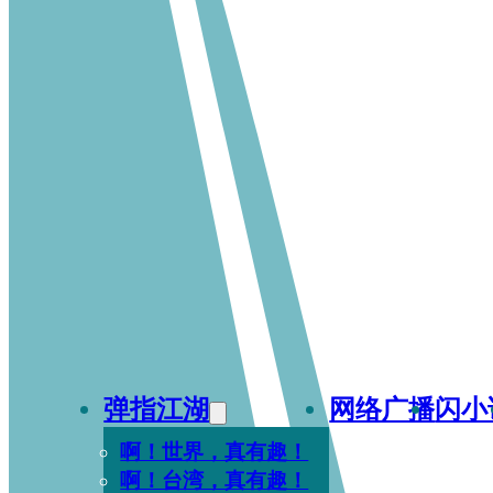
弹指江湖
网络广播
闪小
啊！世界，真有趣！
啊！台湾，真有趣！