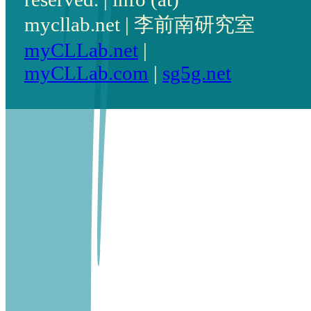
mycllab.net | 李前南研究室
myCLLab.net
|
myCLLab.com
|
sg5g.net