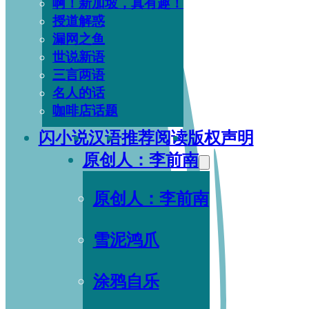
啊！新加坡，真有趣！
授道解惑
漏网之鱼
世说新语
三言两语
名人的话
咖啡店话题
闪小说
汉语
推荐阅读
版权声明
原创人：李前南
原创人：李前南
雪泥鸿爪
涂鸦自乐