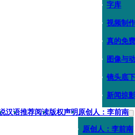
字库
视频制
真的免
图像与
镜头底
新闻掠
说
汉语
推荐阅读
版权声明
原创人：李前南
原创人：李前南