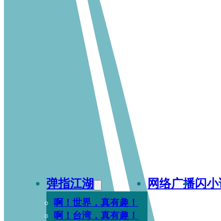
弹指江湖
网络广播
闪小
啊！世界，真有趣！
啊！台湾，真有趣！