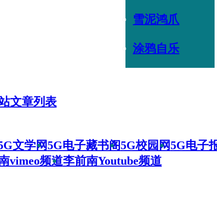
雪泥鸿爪
涂鸦自乐
站文章列表
5G文学网
5G电子藏书阁
5G校园网
5G电子
南vimeo频道
李前南Youtube频道