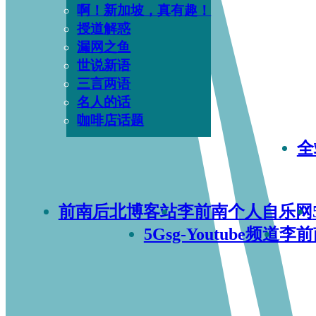
啊！新加坡，真有趣！
授道解惑
漏网之鱼
世说新语
三言两语
名人的话
咖啡店话题
全
前南后北博客站
李前南个人自乐网
5Gsg-Youtube频道
李前