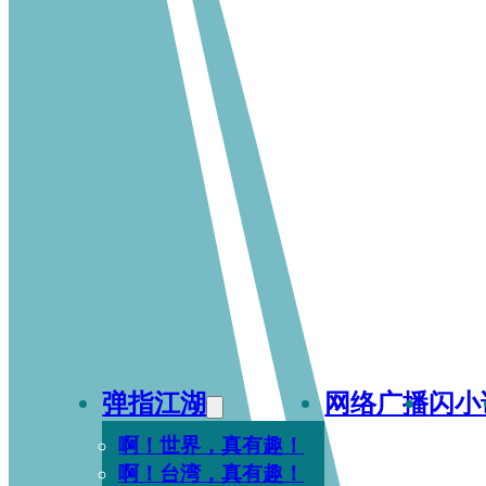
弹指江湖
网络广播
闪小
啊！世界，真有趣！
啊！台湾，真有趣！