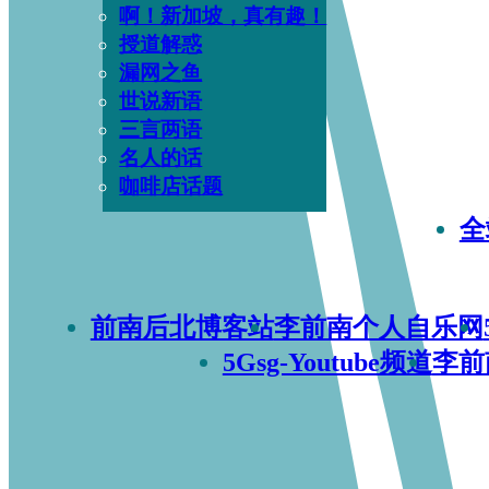
啊！新加坡，真有趣！
授道解惑
漏网之鱼
世说新语
三言两语
名人的话
咖啡店话题
全
前南后北博客站
李前南个人自乐网
5Gsg-Youtube频道
李前