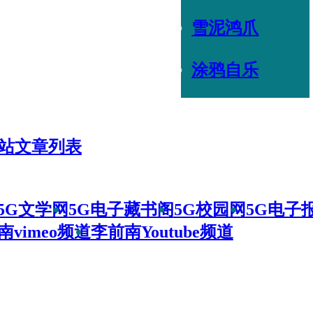
雪泥鸿爪
涂鸦自乐
站文章列表
5G文学网
5G电子藏书阁
5G校园网
5G电子
南vimeo频道
李前南Youtube频道