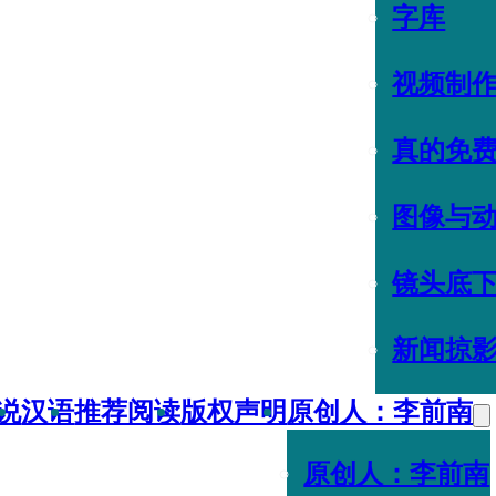
字库
视频制
真的免
图像与
镜头底
新闻掠
说
汉语
推荐阅读
版权声明
原创人：李前南
原创人：李前南