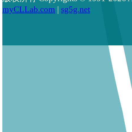
myCLLab.com
|
sg5g.net