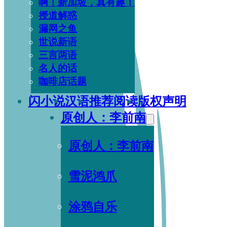
啊！新加坡，真有趣！
授道解惑
漏网之鱼
世说新语
三言两语
名人的话
咖啡店话题
闪小说
汉语
推荐阅读
版权声明
原创人：李前南
原创人：李前南
雪泥鸿爪
涂鸦自乐