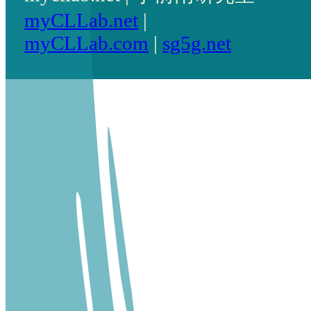
myCLLab.net
|
myCLLab.com
|
sg5g.net