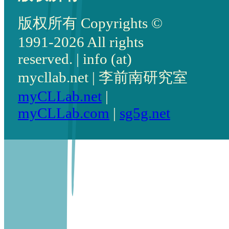
版权所有 Copyrights ©
1991-2026 All rights
reserved. | info (at)
mycllab.net | 李前南研究室
myCLLab.net
|
myCLLab.com
|
sg5g.net