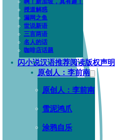
啊！新加坡，真有趣！
授道解惑
漏网之鱼
世说新语
三言两语
名人的话
咖啡店话题
闪小说
汉语
推荐阅读
版权声明
原创人：李前南
原创人：李前南
雪泥鸿爪
涂鸦自乐