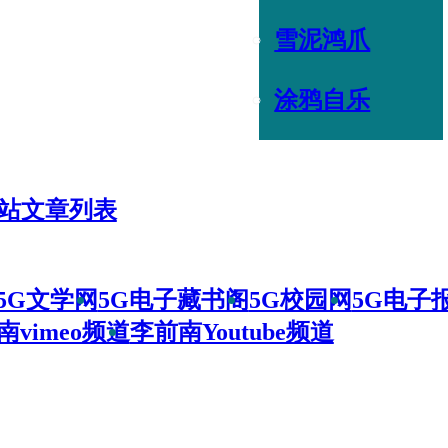
雪泥鸿爪
涂鸦自乐
站文章列表
5G文学网
5G电子藏书阁
5G校园网
5G电子
南vimeo频道
李前南Youtube频道