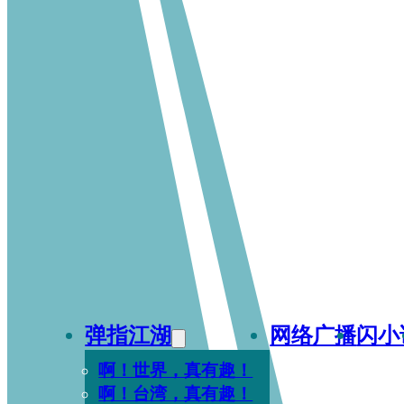
弹指江湖
网络广播
闪小
啊！世界，真有趣！
啊！台湾，真有趣！