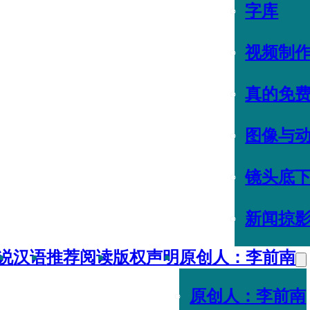
字库
视频制
真的免
图像与
镜头底
新闻掠
说
汉语
推荐阅读
版权声明
原创人：李前南
原创人：李前南