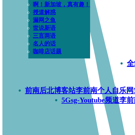
啊！新加坡，真有趣！
授道解惑
漏网之鱼
世说新语
三言两语
名人的话
咖啡店话题
全
前南后北博客站
李前南个人自乐网
5Gsg-Youtube频道
李前