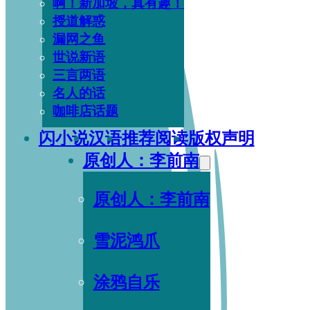
啊！新加坡，真有趣！
授道解惑
漏网之鱼
世说新语
三言两语
名人的话
咖啡店话题
闪小说
汉语
推荐阅读
版权声明
原创人：李前南
原创人：李前南
雪泥鸿爪
涂鸦自乐