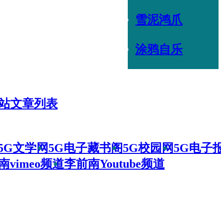
雪泥鸿爪
涂鸦自乐
站文章列表
5G文学网
5G电子藏书阁
5G校园网
5G电子
南vimeo频道
李前南Youtube频道