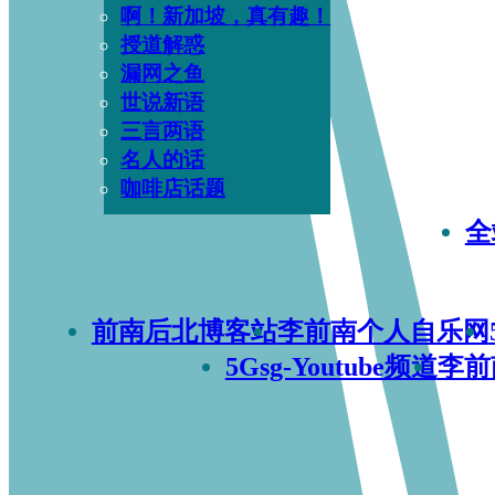
啊！新加坡，真有趣！
授道解惑
漏网之鱼
世说新语
三言两语
名人的话
咖啡店话题
全
前南后北博客站
李前南个人自乐网
5Gsg-Youtube频道
李前