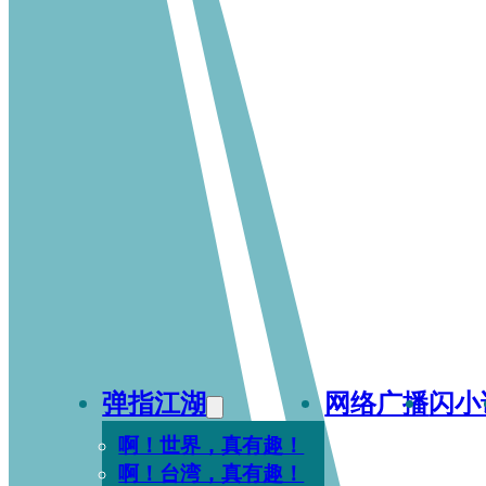
弹指江湖
网络广播
闪小
啊！世界，真有趣！
啊！台湾，真有趣！