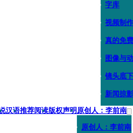
字库
视频制
真的免
图像与
镜头底
新闻掠
说
汉语
推荐阅读
版权声明
原创人：李前南
原创人：李前南