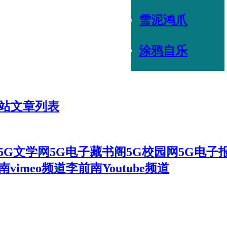
雪泥鸿爪
涂鸦自乐
站文章列表
5G文学网
5G电子藏书阁
5G校园网
5G电子
南vimeo频道
李前南Youtube频道