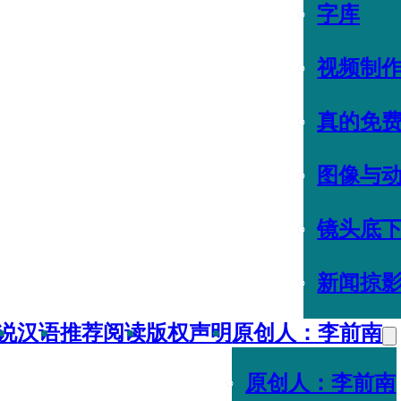
字库
视频制
真的免
图像与
镜头底
新闻掠
说
汉语
推荐阅读
版权声明
原创人：李前南
原创人：李前南