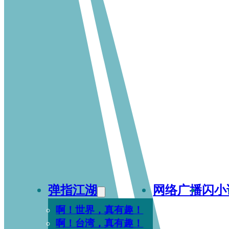
弹指江湖
网络广播
闪小
啊！世界，真有趣！
啊！台湾，真有趣！