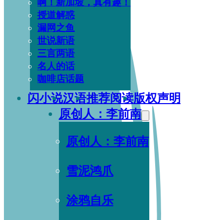
啊！新加坡，真有趣！
授道解惑
漏网之鱼
世说新语
三言两语
名人的话
咖啡店话题
闪小说
汉语
推荐阅读
版权声明
原创人：李前南
原创人：李前南
雪泥鸿爪
涂鸦自乐