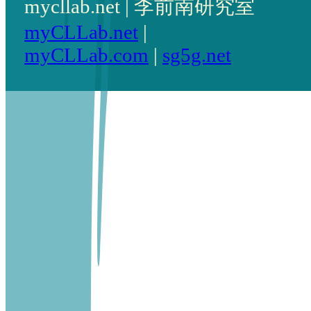
mycllab.net | 李前南研究室
myCLLab.net
|
myCLLab.com
|
sg5g.net