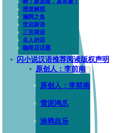
啊！新加坡，真有趣！
授道解惑
漏网之鱼
世说新语
三言两语
名人的话
咖啡店话题
闪小说
汉语
推荐阅读
版权声明
原创人：李前南
原创人：李前南
雪泥鸿爪
涂鸦自乐