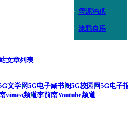
雪泥鸿爪
涂鸦自乐
站文章列表
5G文学网
5G电子藏书阁
5G校园网
5G电子
南vimeo频道
李前南Youtube频道