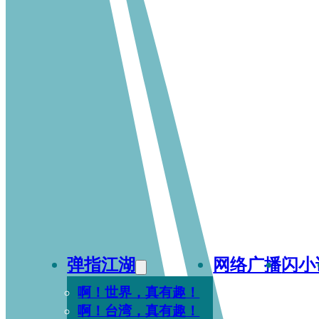
弹指江湖
网络广播
闪小
啊！世界，真有趣！
啊！台湾，真有趣！