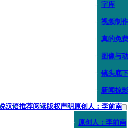
字库
视频制
真的免
图像与
镜头底
新闻掠
说
汉语
推荐阅读
版权声明
原创人：李前南
原创人：李前南