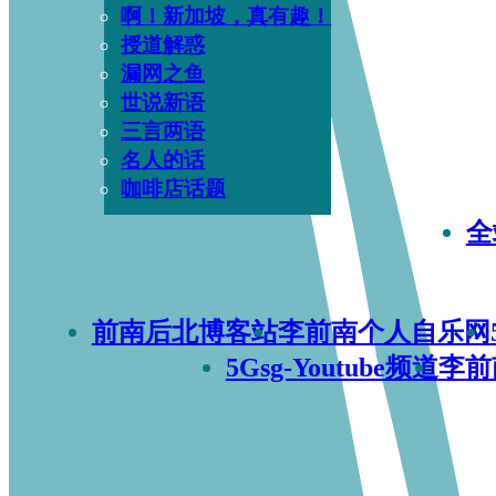
啊！新加坡，真有趣！
授道解惑
漏网之鱼
世说新语
三言两语
名人的话
咖啡店话题
全
前南后北博客站
李前南个人自乐网
5Gsg-Youtube频道
李前