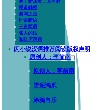
啊！新加坡，真有趣！
授道解惑
漏网之鱼
世说新语
三言两语
名人的话
咖啡店话题
闪小说
汉语
推荐阅读
版权声明
原创人：李前南
原创人：李前南
雪泥鸿爪
涂鸦自乐