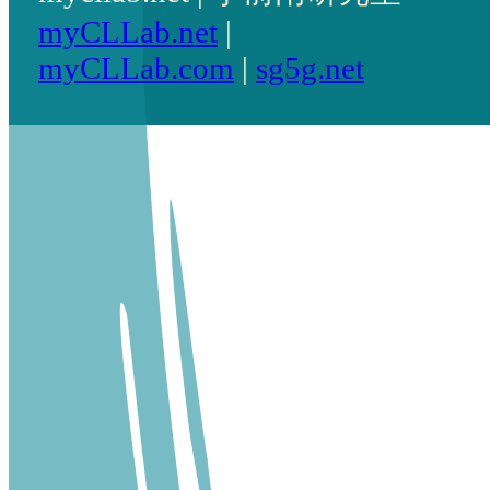
myCLLab.net
|
myCLLab.com
|
sg5g.net