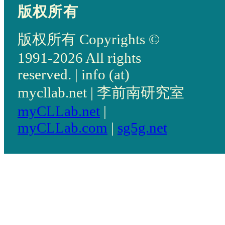
版权所有
版权所有 Copyrights ©
1991-2026 All rights
reserved. | info (at)
mycllab.net | 李前南研究室
myCLLab.net
|
myCLLab.com
|
sg5g.net