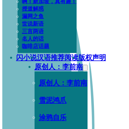
啊！新加坡，真有趣！
授道解惑
漏网之鱼
世说新语
三言两语
名人的话
咖啡店话题
闪小说
汉语
推荐阅读
版权声明
原创人：李前南
原创人：李前南
雪泥鸿爪
涂鸦自乐