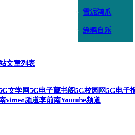
雪泥鸿爪
涂鸦自乐
站文章列表
5G文学网
5G电子藏书阁
5G校园网
5G电子
南vimeo频道
李前南Youtube频道