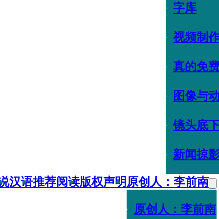
字库
视频制
真的免
图像与
镜头底
新闻掠
说
汉语
推荐阅读
版权声明
原创人：李前南
原创人：李前南