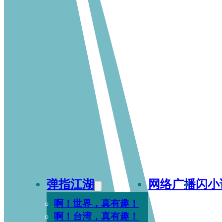
弹指江湖
网络广播
闪小
啊！世界，真有趣！
啊！台湾，真有趣！