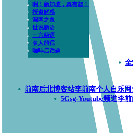
啊！新加坡，真有趣！
授道解惑
漏网之鱼
世说新语
三言两语
名人的话
咖啡店话题
全
前南后北博客站
李前南个人自乐网
5Gsg-Youtube频道
李前