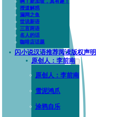
啊！新加坡，真有趣！
授道解惑
漏网之鱼
世说新语
三言两语
名人的话
咖啡店话题
闪小说
汉语
推荐阅读
版权声明
原创人：李前南
原创人：李前南
雪泥鸿爪
涂鸦自乐