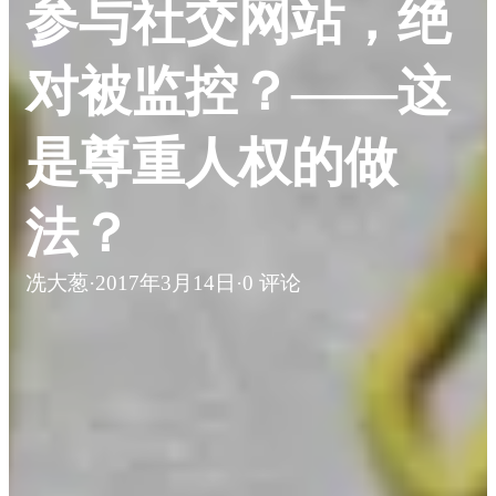
参与社交网站，绝
对被监控？——这
是尊重人权的做
法？
冼大葱
·
2017年3月14日
·
0 评论