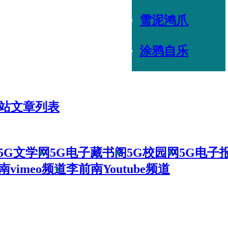
雪泥鸿爪
涂鸦自乐
站文章列表
5G文学网
5G电子藏书阁
5G校园网
5G电子
南vimeo频道
李前南Youtube频道