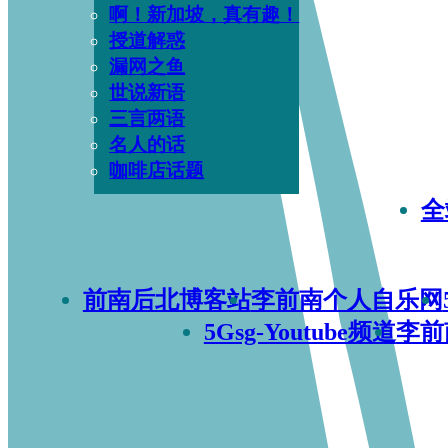
啊！新加坡，真有趣！
授道解惑
漏网之鱼
世说新语
三言两语
名人的话
咖啡店话题
全
前南后北博客站
李前南个人自乐网
5Gsg-Youtube频道
李前