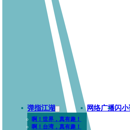
弹指江湖
网络广播
闪小
啊！世界，真有趣！
啊！台湾，真有趣！