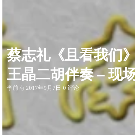
蔡志礼《且看我们》 –
王晶二胡伴奏 – 现
李前南
·
2017年9月7日
·
0 评论