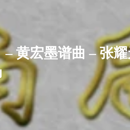
 黄宏墨谱曲 – 张耀天
场