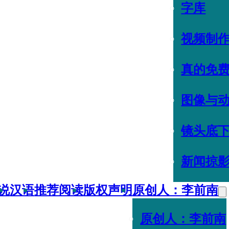
字库
视频制
真的免
图像与
镜头底
新闻掠
说
汉语
推荐阅读
版权声明
原创人：李前南
原创人：李前南